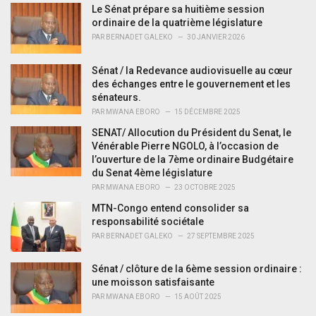
o
Le Sénat prépare sa huitième session
r
ordinaire de la quatrième législature
i
PAR
BERNADET GALEKO
30 JANVIER 2026
e
s
Sénat / la Redevance audiovisuelle au cœur
:
des échanges entre le gouvernement et les
sénateurs.
PAR
MWANA EBORO
15 DÉCEMBRE 2025
SENAT/ Allocution du Président du Senat, le
Vénérable Pierre NGOLO, à l’occasion de
l’ouverture de la 7ème ordinaire Budgétaire
du Senat 4ème législature
PAR
MWANA EBORO
23 OCTOBRE 2025
MTN-Congo entend consolider sa
responsabilité sociétale
PAR
BERNADET GALEKO
27 SEPTEMBRE 2025
Sénat / clôture de la 6ème session ordinaire :
une moisson satisfaisante
PAR
MWANA EBORO
15 AOÛT 2025