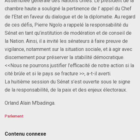
Assemblée générale des Nations Unies. Le président de la
chambre haute a souligné la pertinence de l’ appel du Chef
de l’Etat en faveur du dialogue et de la diplomatie. Au regard
de ces défis, Pierre Ngolo a rappelé la responsabilité du
Sénat en tant qu’institution de modération et de conseil de
la Nation. Ainsi, il a invité les sénateurs à faire preuve de
vigilance, notamment sur la situation sociale, et à agir avec
discernement pour préserver la stabilité démocratique.
<<Nous ne pourrons justifier l’efficacité de notre action si la
cité brûle et si le pays se fracture >>, a-t-il averti.
La huitième session du Sénat s’est ouverte sous le signe
de la responsabilité, de la paix et des enjeux électoraux.
Orland Alain M’badinga.
C
Parlement
a
t
e
Contenu connexe
g