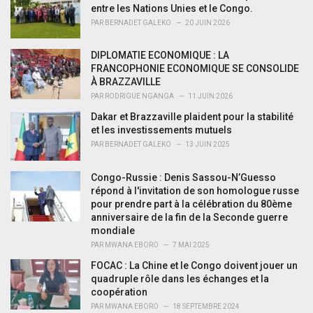
r
entre les Nations Unies et le Congo.
i
PAR
BERNADET GALEKO
20 JUIN 2026
e
s
DIPLOMATIE ECONOMIQUE : LA
:
FRANCOPHONIE ECONOMIQUE SE CONSOLIDE
À BRAZZAVILLE
PAR
RODRIGUE NGANGA
11 JUIN 2026
Dakar et Brazzaville plaident pour la stabilité
et les investissements mutuels
PAR
BERNADET GALEKO
13 JUIN 2025
Congo-Russie : Denis Sassou-N’Guesso
répond à l'invitation de son homologue russe
pour prendre part à la célébration du 80ème
anniversaire de la fin de la Seconde guerre
mondiale
PAR
MWANA EBORO
7 MAI 2025
FOCAC : La Chine et le Congo doivent jouer un
quadruple rôle dans les échanges et la
coopération
PAR
MWANA EBORO
18 SEPTEMBRE 2024